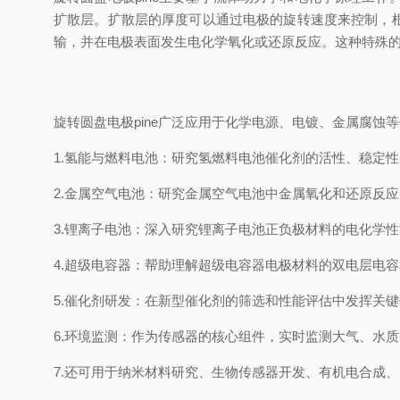
扩散层。扩散层的厚度可以通过电极的旋转速度来控制，根
输，并在电极表面发生电化学氧化或还原反应。这种特殊
旋转圆盘电极pine
广泛应用于化学电源、电镀、金属腐蚀等
1.氢能与燃料电池：研究氢燃料电池催化剂的活性、稳定
2.金属空气电池：研究金属空气电池中金属氧化和还原反
3.锂离子电池：深入研究锂离子电池正负极材料的电化学
4.超级电容器：帮助理解超级电容器电极材料的双电层电
5.催化剂研发：在新型催化剂的筛选和性能评估中发挥关
6.环境监测：作为传感器的核心组件，实时监测大气、水
7.还可用于纳米材料研究、生物传感器开发、有机电合成