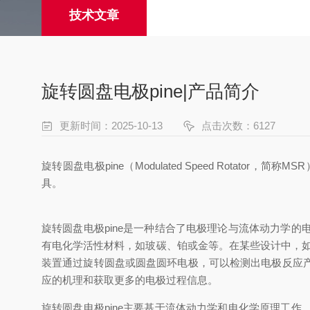
技术文章
旋转圆盘电极pine|产品简介
更新时间：2025-10-13
点击次数：6127
旋转圆盘电极pine
（Modulated Speed Rot
具。
旋转圆盘电极pine
是一种结合了电极理论与流体动力学的
有电化学活性材料，如玻碳、铂或金等。在某些设计中，
装置通过旋转圆盘或圆盘圆环电极，可以检测出电极反应
应的机理和获取更多的电极过程信息。
旋转圆盘电极pine
主要基于流体动力学和电化学原理工作