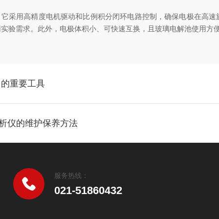
。它采用高精度电机驱动和比例积分闭环电路控制，确保电极在高速
同实验需求。此外，电极体积小、可快速互换，且玻璃电解池使用方
中的重要工具
分析仪的维护保养方法
服务热线：
021-51860432