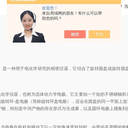
欢迎您！
来自局域网的朋友！有什么可以帮
助您的吗？
ator，简称MSR）是一种用于电化学研究的精密仪器，它结合了旋转圆盘
电化学仪器，也称为流体动力学电极。它主要由一个短的不锈钢轴和
如旋转环-盘电极（简称旋转环盘电极），还会在圆盘的同一平面上放
产物，特别是中间产物的存在形式与生成量，以及圆环电极上捕集到
。当电极在电机的驱动下以一定的角速度旋转时，会带动其周围的电