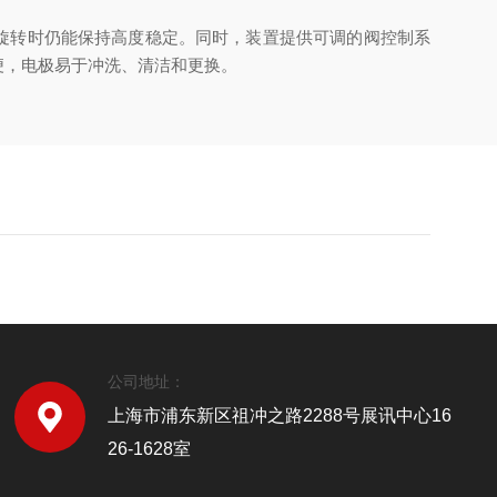
旋转时仍能保持高度稳定。同时，装置提供可调的阀控制系
便，电极易于冲洗、清洁和更换。
公司地址：
上海市浦东新区祖冲之路2288号展讯中心16
26-1628室