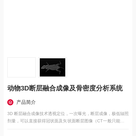
动物3D断层融合成像及骨密度分析系统
产品简介
3D 断层融合成像技术透视定位，一次曝光，断层成像，极低辐照
剂量，可以直接获得冠状面及矢状面断层图像（CT一般只能获取
动物的横断面断层图像），特别适合骨关节创伤修复及细微骨损
伤研究，且可以提供双能X线（骨密度测量金标准）骨密度分析