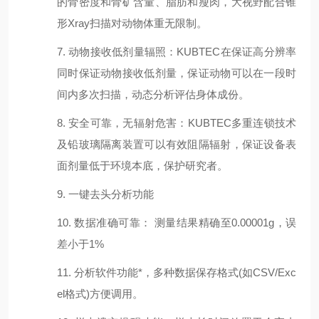
的骨密度和骨矿含量、脂肪和瘦肉，大视野配合锥
形Xray扫描对动物体重无限制。
7. 动物接收
低
剂量辐照：KUBTEC在保证高分辨率
同时保证动物接收
低
剂量，保证动物可以在一段时
间内多次扫描，动态分析评估身体成份。
8. 安全可靠，无辐射危害：KUBTEC多重连锁技术
及铅玻璃隔离装置可以有效阻隔辐射，保证设备表
面剂量低于环境本底，保护研究者。
9. 一键去头分析功能
10. 数据准确可靠： 测量结果精确至0.00001g，误
差小于1%
11. 分析软件功能*，多种数据保存格式(如CSV/Exc
el格式)方便调用。