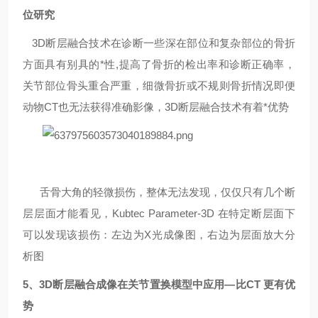
位研究
3D断层融合技术在诊断一些深在部位和复杂部位的骨折
方面具有
别具
的*性,提高了骨折的检出率和诊断正确率
，
关节部位骨头重合严重，细微骨折或不规则骨折情况即便
动物CT也无法获得准确影像，3D断层融合技术有着*优势
舌骨大角的轻微损伤，整体无法发现，仅仅只有几个断
层层面才能看见，Kubtec Parameter-3D
在特定断层面下
可以发现该损伤：左边为X光成像图，右边为层面放大分
析图
5
、
3D
断层融合成像在关节置换模型中应用
—
比C
T
更有优
势