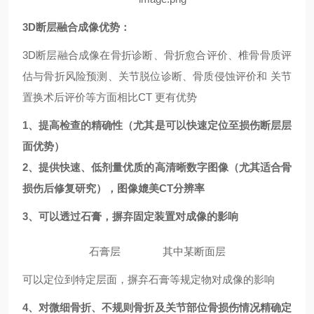
3D
断层融合
成像
优势：
3D断层融合
成像在骨折诊断、骨折愈合评价、椎骨骨质评
估与骨折风险预测、关节脱位诊断、骨质侵蚀评价和
关节
置换术后评价等方面相比C
T 更有优势
1、提高检查的精确性（尤其是可以快速定位至损伤断层层
面优势）
2、提供快速、低剂量优质的高清晰数字图像（尤其适合骨
损伤后修复研究），图像媲美C
T
分辨率
3
、可以透过石膏，摒弃固定装置对成像的影响
石膏层
其中某断面层
可以定位到特定层面，摒弃石膏等规定物对成像的影响
4
、对微细骨折、不规则骨折及关节部位骨损伤情况精确定