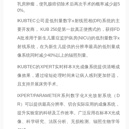
乳房肿瘤，使乳腺癌切除术后再次手术的概率减少超5
0%。
l
KUBTEC公司是
低剂量数字
x射线照相(DR)系统的主
要开发商， KUB 250是第一款真正便携式的，获得FD
A批准
用于新生儿重症监护病房
(NICU)的低剂量数字x
射线系统，在为新生儿提供的分辨率最高的低剂量成
像系统
同时减少40%以上的辐照剂量
。
l
KUBTEC的XPERT实时样本X光成像系统提供清晰成
像效果，通过缩短处理时间来让病人感到更加舒适，
且支持开展床旁手术。
l
XPERT/PARAMETER系列数字化X光放射系统（D
R）可以提供最高分辨率、切合实际应用的成像系统，
提升实验室的科研及工作效率。广泛应用在
标本
X光成
像、科学研究、法医分析、无损检测、辐照生物学等