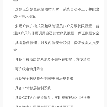
l
达到设定剂量或辐照时间时，系统自动停止，并跳出
O
FF
提示图标
l
多用户账户模式及超级管理员账户分级权限设置，普
通账户只能使用调用自己的程序及数据，保证数据安全
l
具备急停按钮，以及内置安全联锁，保证设备人员安
全
l
具备可移动层架系统及不锈钢辐照箱，方便清洁
l
可升级电动升降台
l
设备安全防护符合中国
/美国法规要求
l
具备
1
7
寸触屏控制系统
l
具备
C
CTV
白光摄像头，实时观察样本生理状态