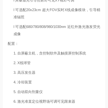
l
具备激光引导照射野可见
X
Y
视野可调
l
可选配
2
0
x
23
cm
超大
F
OV
实时
X线成像模块，引导精
准辐照
l
可选配
6
80
/
780/808/980/1030nm
近红外激光激发荧光
成像
配置：
1.
自屏蔽主机，含控制软件及触摸屏控制系统
2.
X
线球管
3.
高压发生器
4.
冷却装置
5.
自动双向剂量仪
6.
激光准直定位视野场可调可见限束器