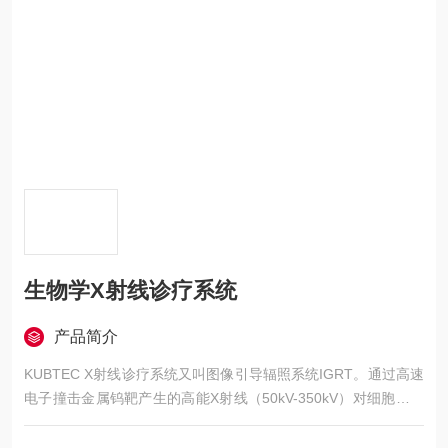
生物学X射线诊疗系统
产品简介
KUBTEC X射线诊疗系统又叫图像引导辐照系统IGRT。通过高速
电子撞击金属钨靶产生的高能X射线（50kV-350kV）对细胞或小
动物（清醒状态和麻醉状态）进行照射，从而用于干细胞(骨髓移
植及分化，饲养层细胞制备、细胞诱变等)、DNA损伤、Cell cycl