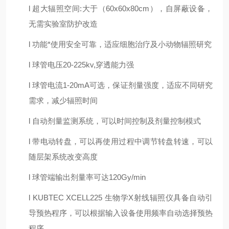
l
超大辐照空间
:
大于（
6
0
x6
0
x
80
cm），自屏蔽设备，
无需实验室防护改造
l
功能*使用安全可靠，适应细胞治疗及小动物辐照研究
l
球管电压
20-225kv
,
穿透能力强
l
球管电流
1-
20
mA
可选，保证剂量强度，适应不同研究
需求，减少辐照时间
l
自动剂量监测系统，可以时间控制及剂量控制模式
l
带电动转盘，可以再使用过程中调节转盘转速，可以
随层架系统改变高度
l
球管端输出剂量率可达
1
20G
y/min
l
K
UBTEC XCELL
225
生物学
X射线辐照仪具备自动引
导预热程序，可以根据输入设备使用频率自动选择预热
程序