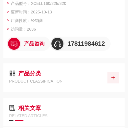
产品型号：XCELL160/225/320
e、细胞培养、血制品照射、肿瘤、信号转导、免疫、基因治疗、
更新时间：2025-10-13
放射生物学、药物研发等生物技术研究。
厂商性质：经销商
访问量：2636
17811984612
产品咨询
产品分类
PRODUCT CLASSIFICATION
相关文章
RELATED ARTICLES