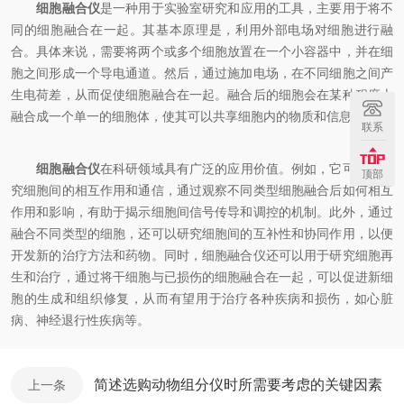
细胞融合仪
是一种用于实验室研究和应用的工具，主要用于将不
同的细胞融合在一起。其基本原理是，利用外部电场对细胞进行融
合。具体来说，需要将两个或多个细胞放置在一个小容器中，并在细
胞之间形成一个导电通道。然后，通过施加电场，在不同细胞之间产
生电荷差，从而促使细胞融合在一起。融合后的细胞会在某种程度上
融合成一个单一的细胞体，使其可以共享细胞内的物质和信息。
联系
细胞融合仪
在科研领域具有广泛的应用价值。例如，它可用于研
顶部
究细胞间的相互作用和通信，通过观察不同类型细胞融合后如何相互
作用和影响，有助于揭示细胞间信号传导和调控的机制。此外，通过
融合不同类型的细胞，还可以研究细胞间的互补性和协同作用，以便
开发新的治疗方法和药物。同时，细胞融合仪还可以用于研究细胞再
生和治疗，通过将干细胞与已损伤的细胞融合在一起，可以促进新细
胞的生成和组织修复，从而有望用于治疗各种疾病和损伤，如心脏
病、神经退行性疾病等。
简述选购动物组分仪时所需要考虑的关键因素
上一条