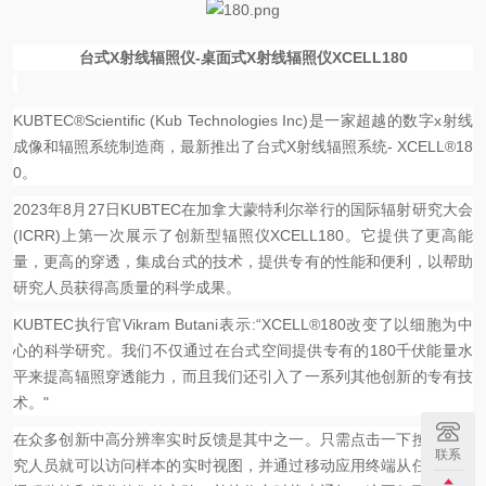
台式
X射线辐照仪-桌面式X射线辐照仪
XCELL180
KUBTEC®Scientific (Kub Technologies Inc)是一家
超越
的数字x射线
成像和辐照系统制造商，最新推出了台式X射线辐照系统- XCELL®18
0。
2023年8月27日KUBTEC在加拿大蒙特利尔举行的国际辐射研究大会
(ICRR)上第一次展示了创新型辐照仪XCELL180。它提供了更高能
量，更高的穿透，集成台式的技术，提供
专有
的性能和便利，以帮助
研究人员获得高质量的科学成果。
KUBTEC执行官Vikram Butani表示:“XCELL®180改变了以细胞为中
心的科学研究。我们不仅通过在台式空间提供
专有的
180千伏能量水
平来提高辐照穿透能力，而且我们还引入了一系列其他创新的专有技
术。"
在众多创新中高分辨率实时反馈是其中之一。只需点击一下按钮，研
联系
究人员就可以访问样本的实时视图，并通过移动应用终端从任何地方