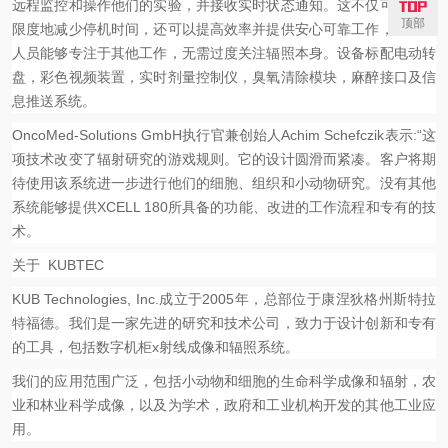
远程监控和操作他们的实验，并接收实时状态通知。这不仅可以最大
顶部
限度地减少停机时间，还可以提高效率并提供安心可靠工作，使研究
人员能够专注于其他工作，无需过度关注辐照本身。设备标配电动转
盘，彩色视频装置，实时剂量控制仪，臭氧清除模块，麻醉接口及信
息推送系统。
OncoMed-Solutions GmbH执行官兼创始人Achim Schefczik表示:“这
项技术改变了辐射研究的游戏规则。它的设计圆滑而紧凑。客户将期
待使用该系统进一步进行他们的细胞、组织和小动物研究。没有其他
系统能够提供XCELL 180所具备的功能、改进的工作流程和
专有
的技
术。
关于
KUBTEC
KUB Technologies, Inc.成立于2005年，总部位于康涅狄格州斯特拉
特福德。我们是一家先进的研究和技术公司，致力于设计创新和专有
的工具，包括数字机柜x射线成像和辐照系统。
我们的应用范围广泛，包括小动物和细胞的生命科学成像和辐射，农
业和林业科学成像，以及为学术，政府和工业机构开发的其他工业应
用。