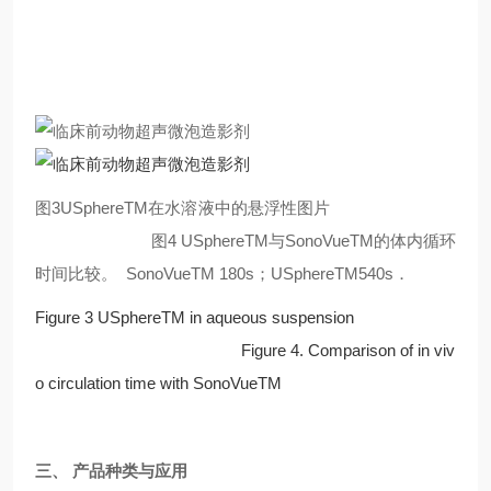
图3USphereTM在水溶液中的悬浮性图片
图4 USphereTM与SonoVueTM的体内循环
时间比较。 SonoVueTM 180s；USphereTM540s．
Figure 3 USphereTM in aqueous suspension
Figure 4. Comparison of in viv
o circulation time with SonoVueTM
三、 产品种类与应用