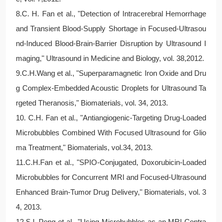
8.C. H. Fan et al., "Detection of Intracerebral Hemorrhage
and Transient Blood-Supply Shortage in Focused-Ultrasou
nd-Induced Blood-Brain-Barrier Disruption by Ultrasound I
maging," Ultrasound in Medicine and Biology, vol. 38,2012.
9.C.H.Wang et al., "Superparamagnetic Iron Oxide and Dru
g Complex-Embedded Acoustic Droplets for Ultrasound Ta
rgeted Theranosis," Biomaterials, vol. 34, 2013.
10. C.H. Fan et al., "Antiangiogenic-Targeting Drug-Loaded
Microbubbles Combined With Focused Ultrasound for Glio
ma Treatment," Biomaterials, vol.34, 2013.
11.C.H.Fan et al., "SPIO-Conjugated, Doxorubicin-Loaded
Microbubbles for Concurrent MRI and Focused-Ultrasound
Enhanced Brain-Tumor Drug Delivery," Biomaterials, vol. 3
4, 2013.
12.S.L.Peng et al., "Using Microbubbles as an MRI Contra