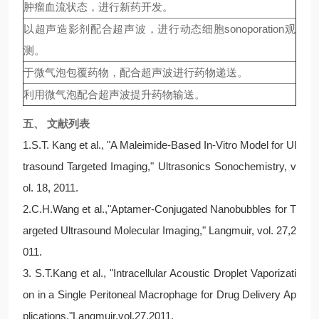
肿瘤血流状态，进行新药开发。
以超声造影剂配合超声波，进行动态细胞sonoporation观
测。
于微气泡包覆药物，配合超声波进行药物递送。
利用微气泡配合超声波提升药物输送。
五、 文献列表
1.S.T. Kang et al., "A Maleimide-Based In-Vitro Model for Ul
trasound Targeted Imaging," Ultrasonics Sonochemistry, v
ol. 18, 2011.
2.C.H.Wang et al.,"Aptamer-Conjugated Nanobubbles for T
argeted Ultrasound Molecular Imaging," Langmuir, vol. 27,2
011.
3. S.T.Kang et al., "Intracellular Acoustic Droplet Vaporizati
on in a Single Peritoneal Macrophage for Drug Delivery Ap
plications,"Langmuir,vol.27,2011.