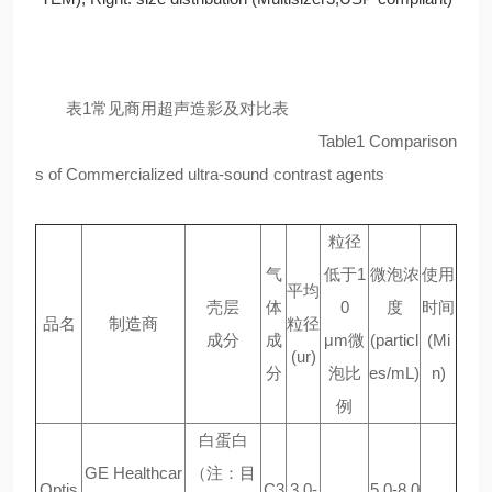
表1常见商用超声造影及对比表
Table1 Comparison
s of Commercialized ultra-sound contrast agents
粒径
气
低于1
微泡浓
使用
平均
壳层
体
0
度
时间
品名
制造商
粒径
成分
成
μm微
(particl
(Mi
(ur)
分
泡比
es/mL)
n)
例
白蛋白
GE Healthcar
（注：目
Optis
C3
3.0-
5.0-8.0