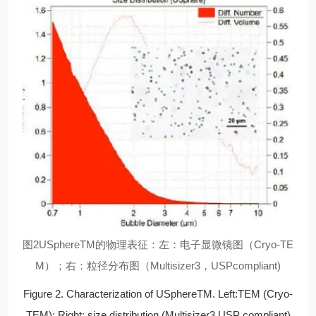
图2USphereTM的物理表征：左：
电子显微镜图（Cryo-TE
M）；右：
粒径分布图（Multisizer3，USPcompliant)
Figure 2. Characterization of USphereTM. Left:TEM (Cryo-
TEM); Right: size distribution (Multisizer3,USP compliant)