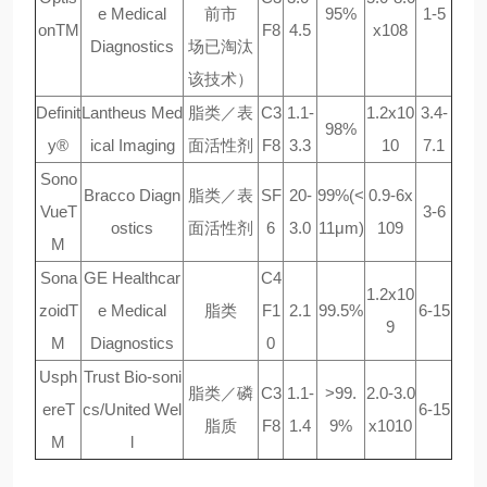
e Medical
前市
95%
1-5
onTM
F8
4.5
x108
Diagnostics
场已淘汰
该技术）
Definit
Lantheus Med
脂类／表
C3
1.1-
1.2x10
3.4-
98%
y®
ical Imaging
面活性剂
F8
3.3
10
7.1
Sono
Bracco Diagn
脂类／表
SF
20-
99%(<
0.9-6x
VueT
3-6
ostics
面活性剂
6
3.0
11μm)
109
M
Sona
GE Healthcar
C4
1.2x10
zoidT
e Medical
脂类
F1
2.1
99.5%
6-15
9
M
Diagnostics
0
Usph
Trust Bio-soni
脂类／磷
C3
1.1-
>99.
2.0-3.0
ereT
cs/United Wel
6-15
脂质
F8
1.4
9%
x1010
M
l