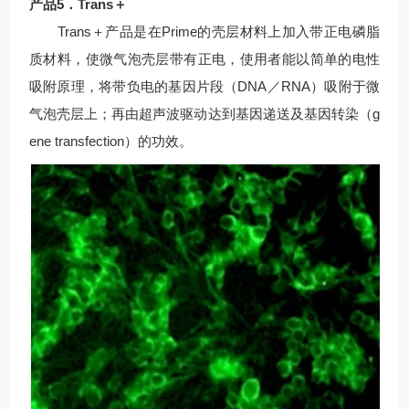
产品5．Trans＋
Trans＋产品是在Prime的壳层材料上加入带正电磷脂
质材料，使微气泡壳层带有正电，使用者能以简单的电性
吸附原理，将带负电的基因片段（DNA／RNA）吸附于微
气泡壳层上；再由超声波驱动达到基因递送及基因转染（g
ene transfection）的功效。