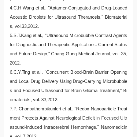
4.C.H.Wang et al., "Aptamer-Conjugated and Drug-Loaded
Acoustic Droplets for Ultrasound Theranosis," Biomaterial
s, vol.33,2012.
5.S.T.Kang et al., "Ultrasound Microbubble Contrast Agents
for Diagnostic and Therapeutic Applications: Current Status
and Future Design," Chang Gung Medical Journal, vol. 35,
2012.
6.C.Y.Ting et al., "Concurrent Blood-Brain Barrier Opening
and Local Drug Delivery Using Drug-Carrying Microbubble
s and Focused Ultrasound for Brain Glioma Treatment," Bi
omaterials, vol. 33,2012.
7.P. Chonpathompikunlert et al., "Redox Nanoparticle Treat
ment Protects Against Neurological Deficit in Focused Ultr
asound-Induced Intracerebral Hemorrhage," Nanomedicin
e, vol. 7,2012.