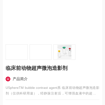
临床前动物超声微泡造影剂
产品简介
USphereTM bubble contrast agent系 临床前动物超声微泡造影
剂（仅供科研用途），经静脉注射后，可增强血液中的超声信
号，达到增强心血管疾病诊断或肿瘤检测等目的。本超声造影剂
以十氟丁烷（C4F10）气体为核心气体，外部以磷脂质（Phosph