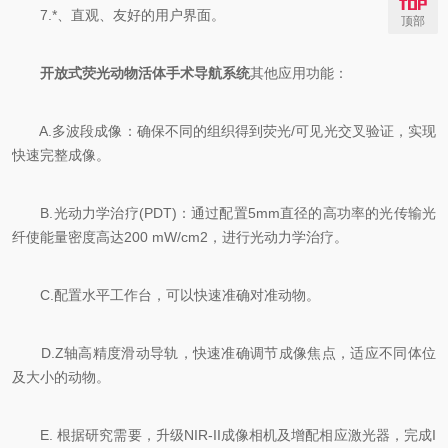
7.*、直观、友好的用户界面。
顶部
开放式荧光动物活体手术导航系统
其他应用功能：
A.多波段成像：确保不同的组织得到荧光/可见光交叉验证，实现
快速完整成像。
B.光动力学治疗(PDT)：通过配置5mm直径的高功率的光传输光
纤使能量密度高达200 mW/cm2，进行光动力学治疗。
C.配置水平工作台，可以快速准确对准动物。
D.Z轴高精度滑动导轨，快速准确调节成像焦点，适应不同体位
及大小的动物。
E. 根据研究需要，升级NIR-II成像相机及增配相应激光器，完成I