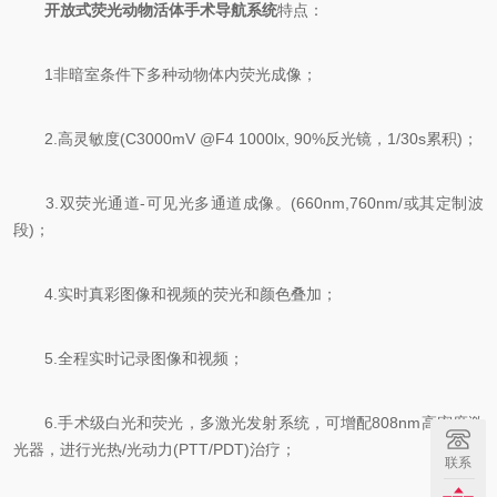
开放式荧光动物活体手术导航系统
特点：
1非暗室条件下多种动物体内荧光成像；
2.高灵敏度(C3000mV @F4 1000lx, 90%反光镜，1/30s累积)；
3.双荧光通道-可见光多通道成像。(660nm,760nm/或其定制波
段)；
4.实时真彩图像和视频的荧光和颜色叠加；
5.全程实时记录图像和视频；
6.手术级白光和荧光，多激光发射系统，可增配808nm高密度激
光器，进行光热/光动力(PTT/PDT)治疗；
联系