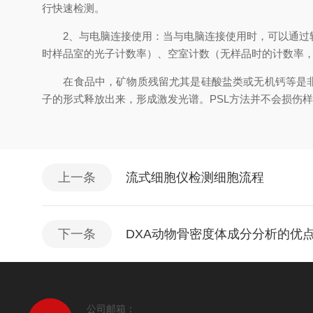
行快速检测。
2、与电脑连接使用：当与电脑连接使用时，可以通过软
时样品室的光子计数率）、空室计数（无样品时的计数率，
在食品中，矿物质残留尤其是硅酸盐类或无机钙等是非常
子的形式释放出来，形成激发光谱。PSL方法并不会损伤
上一条
流式细胞仪检测细胞流程
下一条
DXA动物骨密度体成分分析的优
公司邮箱：