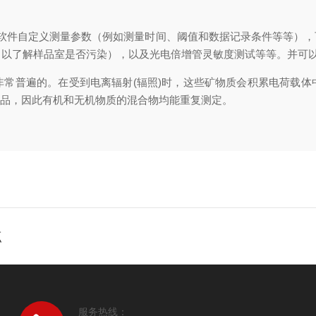
件自定义测量参数（例如测量时间、阈值和数据记录条件等等），
以了解样品室是否污染），以及光电倍增管灵敏度测试等等。并可以
普遍的。在受到电离辐射(辐照)时，这些矿物质会积累电荷载体
样品，因此有机和无机物质的混合物均能重复测定。
点
服务热线：