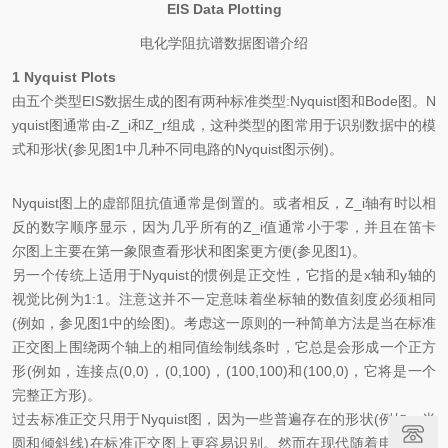
EIS Data Plotting
电化学阻抗谱数据图谱介绍
1 Nyquist Plots
由五
个类型
EIS
数据生成的图有两种标准类型
:Nyquist
图和
Bode
图。
N
yquist
图通常由
-Z_i
和
Z_r
组成，这种类型的图常用于识别数据中的模
式和形状
(
参见图
1
中几种不同电路的
Nyquist
图示例
)
。
Nyquist
图上的虚
部
阻抗值通常是倒置的
。
或者相反
，
Z_i
轴有时以相
反的数字顺序显示，因为几乎所有的
Z_i
值通常小于零，并且在笛卡
尔图上主要在第一象限查看形状和图案更方便
(
参见图
1)
。
另一个传统上适用于
Nyquist
的惯例是正交性，它指的是
x
轴和
y
轴的
视觉比例为
1:1
。注意这并不一定意味着坐标轴的数值
刻度
必须相同
(
例如，参见图
1
中的绘图
)
。考虑这一原则的一种简单方法是当在标准
正交图上围绕两个轴上的相同值绘制线条时，它总是会形成一个正方
形
(
例如，连接点
(0,0)
，
(0,100)
，
(100,100)
和
(100,0)
，它将是一个
完整正方形
)
。
过去
标准正交只用于
Nyquist
图，因为一些普遍存在的形状
(
例如，半
圆和倾斜线
)
在标准正交图上更容易识别。然而在现代随着电路装配