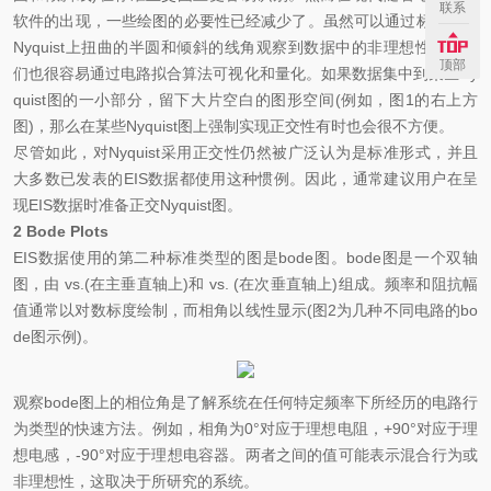
联系
软件的出现，一些绘图的必要性已经减少了。虽然可以通过标准正交
Nyquist
上扭曲的半圆和倾斜的线角观察到数据中的非理想性，但它
顶部
们也很容易通过电路拟合算法可视化和量化。如果数据集中到某些
Ny
quist
图的一小部分，留下大片空白的图形空间
(
例如，图
1
的右上方
图
)
，那么在某些
Nyquist
图上强制实现正交性有时也会很不方便。
尽管如此，对
Nyquist
采用正交性仍然被广泛认为是标准形式，并且
大多数已发表的
EIS
数据都使用这种惯例。因此，通常建议用户在呈
现
EIS
数据时准备正交
Nyquist
图。
2 Bode Plots
EIS
数据使用的第二种标准类型的图是
bode
图。
bode
图是一个双轴
图，由
vs.
(
在主垂直轴上
)
和
vs.
(
在次垂直轴上
)
组成。频率和阻抗幅
值通常以对数标度绘制，而相角
以
线性显示
(
图
2
为几种不同电路的
bo
de
图示例
)
。
观察
bode
图上的相位角是了解系统在任何特定频率下所经历的电路行
为类型的快速方法。例如，相角为
0°
对应于理想电阻，
+90°
对应于理
想电感，
-90°
对应于理想电容器。两者之间的值可能表示混合行为或
非理想性，这取决于所研究的系统。