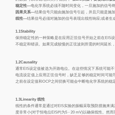
稳定性
---
电化学系统必须不随时间变化，一旦施加的信号
因果关系
---
结果信号只能由
施加
信号引起，并且只能是
施
线性
---
结果信号必须对施加的信号表现出线性响应
;
或者
生
1.1Stability
保持稳定性的一种策略是在应用正弦信号开始之前在
EIS
设
不稳定和错误。
如果
完成较慢的正弦波
则
所需的时间延长
1.2Causality
通常
EIS
设定值被选为开路电位。在这些情况下系统可能不
电流设定值上应用正弦信号时，缺乏足够的稳定时间可能
之前在设定值和
OCP
之间切换可能会中断电化学系统的稳
1.3Linearity
线性
线性的条件通常是通过对
EIS
实验的振幅采取预防措施来满
度非常小
(
对于恒电位
EIS
约为
5 - 20 mV)
以确保线性。然而