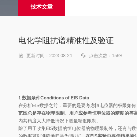
技术文章
电化学阻抗谱精准性及验证
更新时间：2023-08-24
点击次数：1569
1
数据条件
Conditions of EIS Data
在分析
EIS
数据之前，重要的是要考虑恒电位器的极限如何
范围总是存在物理限制。用户应参考恒电位器的精度
的
等
内
其精度大大降低
情况下测量精度限制
。
除了用于收集
EIS
数据的恒电位器的物理限制外，还有与数
的数据可以准确地归类为
“
阻抗
"
。
在
EIS
实验中要使结果被