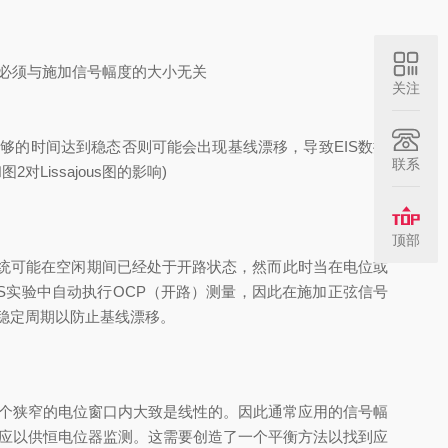
必须与施加信号幅度的大小无关
关注
足够的时间达到稳态否则可能会出现基线漂移，导致
EIS
数据
联系
和图
2
对
Lissajous
图的影响
)
顶部
统可能在空闲期间已经处于开路状态
，
然而
此时
当在电位或
S
实验中自动执行
OCP
（开路）
测量，因此在施加正弦信号
稳定
周期以防止基线漂移。
个狭窄的电位窗口内大致是线性的。因此通常应用的信号幅
应以供恒电位器监测。这
需要创造
了一个平衡
方法
以找到应