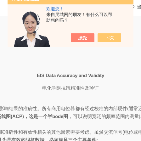
欢迎您！
来自局域网的朋友！有什么可以帮
助您的吗？
EIS Data Accuracy and Validity
电化学阻抗谱精准性及验证
影响结果的准确性。所有商用电位器都有经过校准的内部硬件
(
通常
高线图
(ACP)
，这是一个半
bode
图
，可以
说明
宽
泛的频率范围内测量
据准确性和有效性相关的其他因素需要考虑。虽然交流信号
(
电位或
认为是有效的阻抗数据，必须满足三个主要条件
: