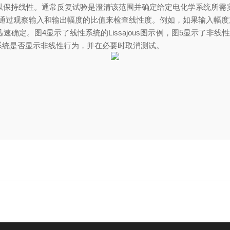
以保持线性。通常反复试验是澄清该范围并确定给定电化学系统所需
通过观察输入和输出幅度的比值来检查线性度。例如，如果输入幅度
迅速确定。图
4
显示了线性系统的
Lissajous
图示例，图
5
显示了非线性
系统是否显示非线性行为，并在必要时取消测试。