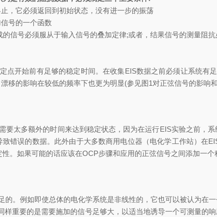
终止，它必须返回到初始状态，没有进一步的振荡
加
信号的一个函数
成
的信号必须服从于输入信号的叠加定律
;
或者，结果信号的测量阻抗
定点
开始前有
足够的稳定时间。在收集
EIS
数据之前必须让系统有
，漂移的影响在较低的频率下也更为明显
(
参见图
1
对正弦信号的影响
需要太多额外的时间来达到稳定状态，因为在运行
EIS
实验之前，系
导致错误的数据。此外由于大多数商用电位器
（电化学工作站）
在
EI
定性。如果可能的话应该在
OCP
步骤和应用的正弦信号之间添加一个
足的。例如即使
总体
的电化学系统
是非线性的，它也可以被认为在一
同样重要的是
需要
施加的信号足够大，以适当地诱导一个可测量的响