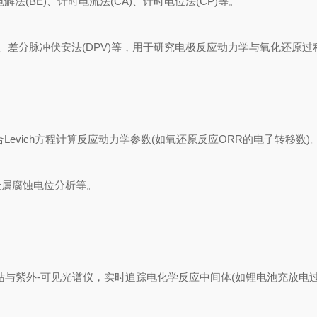
BE)、计时电流法(CA)、计时电位法(CP)等。
)、差分脉冲伏安法(DPV)等，用于研究电极反应动力学与氧化还原过
evich方程计算反应动力学参数(如氧还原反应ORR的电子转移数)
属腐蚀电位分析等。
与紫外-可见光谱仪，实时追踪电化学反应中间体(如锂电池充放电过